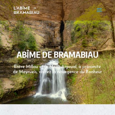
ABÎME DE BRAMABIAU
Entre Millau et le Mont Aigoual, à proximité
de Meyrueis, visitez la résurgence du Bonheur