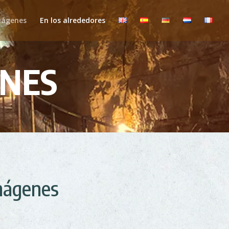
mágenes
En los alrededores
ENES
imágenes